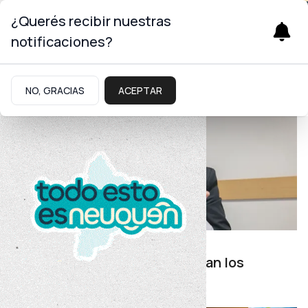
Gobierno
¿Querés recibir nuestras
notificaciones?
NO, GRACIAS
ACEPTAR
Protección al consumidor
Aerolíneas y telefónicas lideran los
reclamos en Neuquén