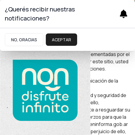
¿Querés recibir nuestras
notificaciones?
Neuquén Informa
es el portal oficial de noticias del
Gobierno de la Provincia del Neuquén, y su objetivo es
NO, GRACIAS
ACEPTAR
brindar información pública y oficial sobre las
actividades, programas, y políticas implementadas por el
gobierno provincial. Al acceder y utilizar este sitio, usted
acepta los siguientes términos y condiciones.
1. Para la Secretaria de Prensa y Comunicación de la
Provincia del Neuquén (en adelante,
«NeuquenInforma.gob.ar») la privacidad y seguridad de
su información es muy importante. Por ello,
NeuquenInforma.gob.ar se compromete a resguardar su
intimidad y a realizar sus mejores esfuerzos para que la
navegación en el sitio web www.neuqueninforma.gob.ar
(en adelante, el “Sitio”) sea segura. Sin perjuicio de ello,