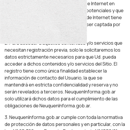
Ud. conoce y acepta que la utilización de Internet en
general implica la asunción de riesgos potenciales y que
el intercambio de información a través de Internet tiene
el riesgo de que tal información pueda ser captada por
un tercero.
2. Para acceder a aquellos contenidos y/o servicios que
necesitan registración previa, solo le solicitaremos los
datos estrictamente necesarios para que Ud. pueda
acceder a dichos contenidos y/o servicios del Sitio. El
registro tiene como única finalidad establecer la
información de contacto del Usuario, la que se
mantendrá en estricta confidencialidad y reserva y no
serán revelados a terceros. NeuquenInforma.gob.ar
solo utilizará dichos datos para el cumplimiento de las
obligaciones de NeuquenInforma.gob.ar.
3. NeuquenInforma.gob.ar cumple con toda la normativa
de protección de datos personales y en particular, con la