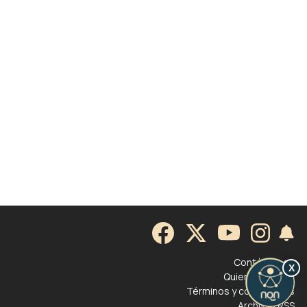
Contáctenos
X
Quienes somos
Términos y condiciones
Archivo
|
RSS