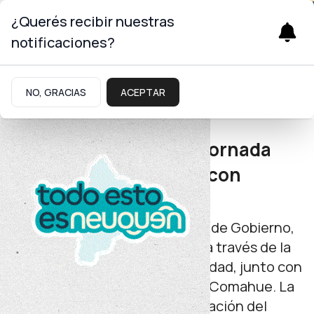
¿Querés recibir nuestras
notificaciones?
Gobierno
NO, GRACIAS
ACEPTAR
Charla abierta
Neuquén invita a una jornada
sobre violencia digital con
perspectiva de género
Es organizada por el ministerio de Gobierno,
Mujeres y Derechos Humanos a través de la
secretaría de Mujeres y Diversidad, junto con
la Federación Universitaria del Comahue. La
actividad contará con la disertación del