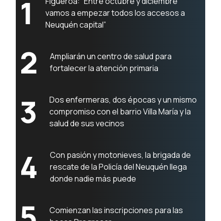
1
Figueroa: “Entre octubre y diciembre
vamos a empezar todos los accesos a
Neuquén capital”
2
Ampliarán un centro de salud para
fortalecer la atención primaria
3
Dos enfermeras, dos épocas y un mismo
compromiso con el barrio Villa María y la
salud de sus vecinos
4
Con pasión y motonieves, la brigada de
rescate de la Policía del Neuquén llega
donde nadie más puede
5
Comienzan las inscripciones para las