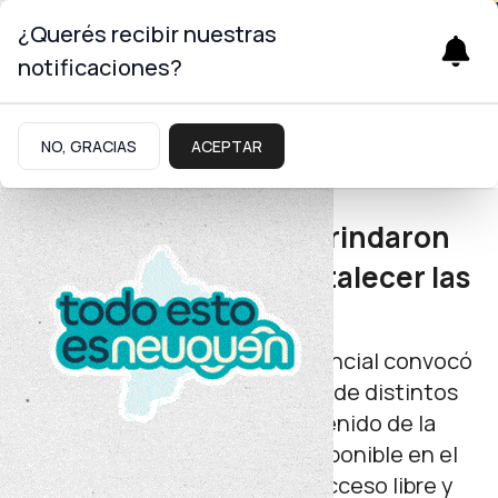
¿Querés recibir nuestras
notificaciones?
Gobierno
NO, GRACIAS
ACEPTAR
Derechos Humanos
Economía cotidiana: brindaron
herramientas para fortalecer las
finanzas familiares
La iniciativa del Gobierno provincial convocó
a especialistas y participantes de distintos
puntos de la provincia. El contenido de la
capacitación se encuentra disponible en el
canal oficial de YouTube con acceso libre y