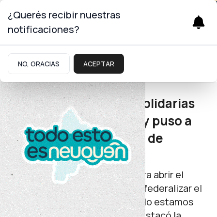
¿Querés recibir nuestras
notificaciones?
Gobierno
NO, GRACIAS
ACEPTAR
Alto Neuquén
El programa Familias Solidarias
capacitó a municipios y puso a
disposición protocolos de
actuación
“Iniciamos una nueva etapa para abrir el
programa en toda la provincia, federalizar el
derecho al contexto familiar y lo estamos
haciendo progresivamente”, destacó la