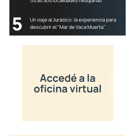
otras dos localidades neuquinas
5
Un viaje al Jurásico: la experiencia para
descubrir el "Mar de Vaca Muerta"