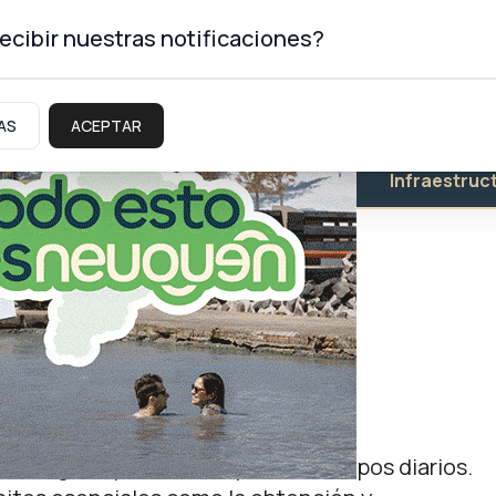
ecibir nuestras notificaciones?
AS
ACEPTAR
Educación
Salud
Infraestruc
stará en Neuquén,
s Sauces
n de llegada y hasta completar 50 cupos diarios.