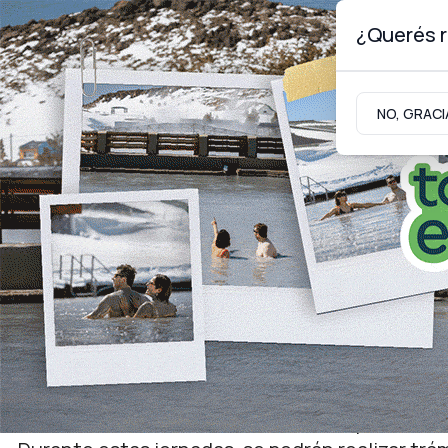
¿Querés r
Sábado 8
de
Agosto
de 2026
NO, GRACI
Neuquinidad
Gabinete
Turismo
Gobierno
Cronograma de agosto
El Registro Civil Móvil e
Senillosa y Rincón de lo
El horario de atención será de 9 a 14, por orde