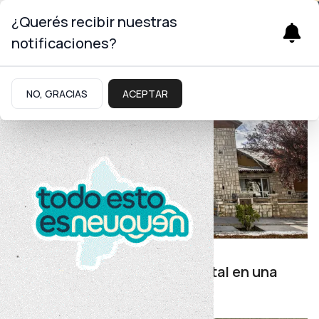
Infraestructura
¿Querés recibir nuestras
notificaciones?
NO, GRACIAS
ACEPTAR
Transitabilidad
Este miércoles habrá corte total en una
Ruta Provincial