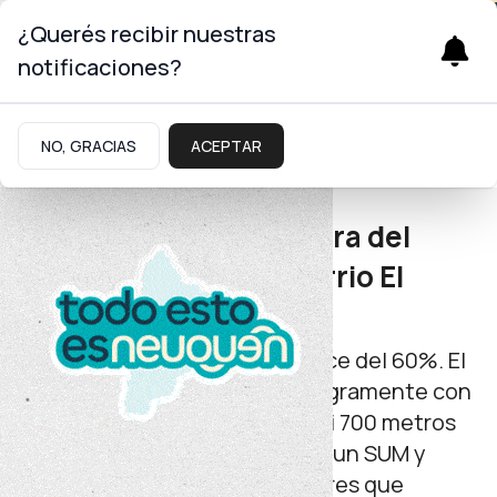
¿Querés recibir nuestras
notificaciones?
Infraestructura
NO, GRACIAS
ACEPTAR
Plottier
Figueroa recorrió la obra del
centro de salud del barrio El
Chacay
Los trabajos registran un avance del 60%. El
edificio, que se desarrolla íntegramente con
mano de obra local, tendrá casi 700 metros
cuadrados, ocho consultorios, un SUM y
estará dotado de paneles solares que