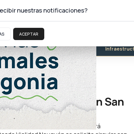
ecibir nuestras notificaciones?
AS
ACEPTAR
Educación
Salud
Infraestruc
lar por rutas 7 y 8 en San
alizarán bacheo. Por tal motivo habrá