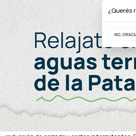
¿Querés r
Jueves 6
de
Agosto
de 2026
NO, GRACI
Neuquinidad
Gabinete
Turismo
Infraestructura
Mantenimiento vial
Piden precaución al circu
Patricio del Chañar
Desde esta tarde hasta el lunes 29 de junio, re