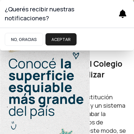
¿Querés recibir nuestras
notificaciones?
Infraestructura
NO, GRACIAS
ACEPTAR
Regularización dominial
Firman convenio con el Colegio
de Escribanos para agilizar
escrituras judiciales
El acuerdo entre el IPVU y la institución
notarial formaliza mecanismos y un sistema
de turnos rotativos para destrabar la
regularización dominial en casos de
adjudicatarios reticentes. De este modo, se