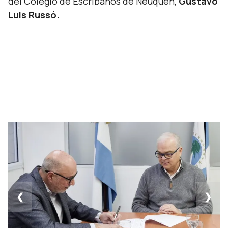
del Colegio de Escribanos de Neuquén,
Gustavo
Luis Russó.
❮
❯