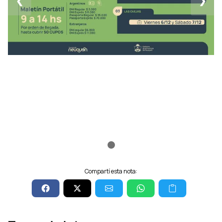
❮
❯
Compartí esta nota: