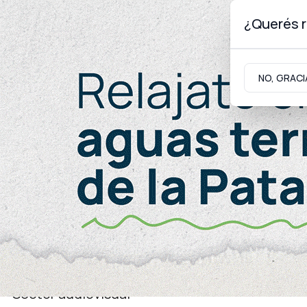
¿Querés r
Jueves 6
de
Agosto
de 2026
NO, GRACI
Neuquinidad
Gabinete
Turismo
Juventud
Sector audiovisual