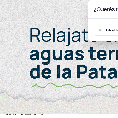
¿Querés r
Jueves 6
de
Agosto
de 2026
NO, GRACI
Neuquinidad
Gabinete
Turismo
Turismo
Camino de la Fe