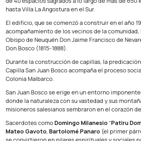
de 40 espacios sagrados a lo largo de más de 650 
hasta Villa La Angostura en el Sur.
El edificio, que se comenzó a construir en el año 1
acompañamiento de los vecinos de la comunidad, l
Obispo de Neuquén Don Jaime Francisco de Nevares l
Don Bosco (1815-1888).
Durante la construcción de capillas, la predicación d
Capilla San Juan Bosco acompaña el proceso social 
Colonia Malbarco.
San Juan Bosco se erige en un entorno imponente 
donde la naturaleza con su vastedad y sus montañas
misioneros salesianos sembraron en el corazón de 
Sacerdotes como
Domingo Milanesio
“
Patiru Do
Mateo Gavoto
,
Bartolomé Panaro
(el primer pár
se convirtieron en pilares espirituales y sociales p