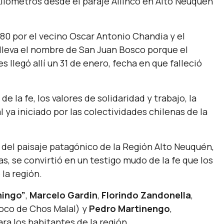
kilómetros desde el paraje Ailinco en Alto Neuquén
980 por el vecino Oscar Antonio Chandia y el
leva el nombre de San Juan Bosco porque el
legó allí un 31 de enero, fecha en que falleció
e la fe, los valores de solidaridad y trabajo, la
ya iniciado por las colectividades chilenas de la
del paisaje patagónico de la Región Alto Neuquén,
, se convirtió en un testigo mudo de la fe que los
la región.
mingo”
,
Marcelo Gardin
,
Florindo Zandonella
,
roco de Chos Malal) y
Pedro Martinengo
,
ara los habitantes de la región.