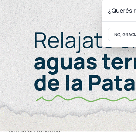
¿Querés r
Jueves 6
de
Agosto
de 2026
NO, GRACI
Neuquinidad
Gabinete
Turismo
Turismo
Formación turística