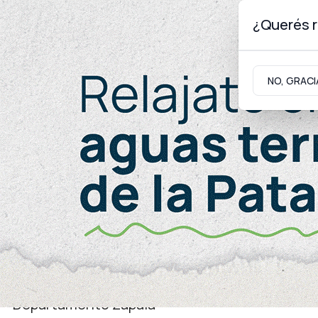
¿Querés r
Viernes 7
de
Agosto
de 2026
NO, GRACI
Neuquinidad
Gabinete
Turismo
Juventud
Departamento Zapala