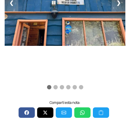
❮
❯
Compartí esta nota: