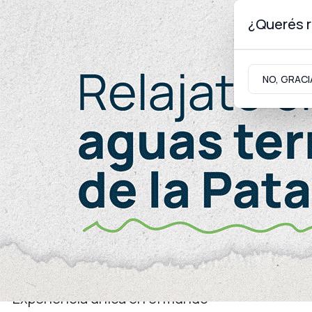
¿Querés r
Sábado 8
de
Agosto
de 2026
NO, GRACI
Neuquinidad
Gabinete
Turismo
Turismo
Experiencia única en el mundo