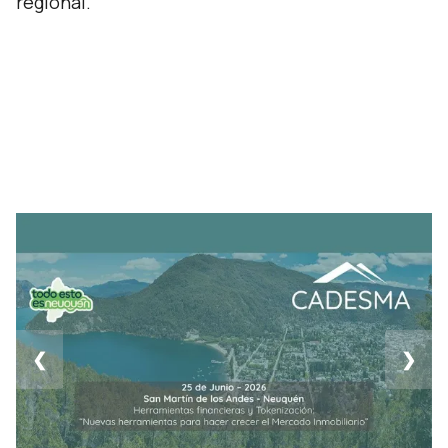
regional.
❮
❯