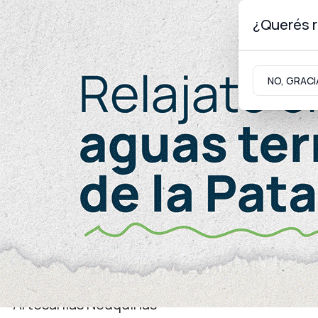
¿Querés r
Sábado 8
de
Agosto
de 2026
NO, GRACI
Neuquinidad
Gabinete
Turismo
Turismo
Artesanías Neuquinas