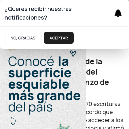
¿Querés recibir nuestras
notificaciones?
Infraestructura
NO, GRACIAS
ACEPTAR
Neuquén Habita
Figueroa: "La entrega de la
escritura no es el final del
proceso, sino el comienzo de
una nueva etapa”
El gobernador entregó más de 70 escrituras
en San Martín de los Andes. Recordó que
contar con la escritura permite acceder a los
créditos no bancarios de la Provincia y afirmó