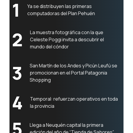
1
Ya se distribuyen las primeras
computadoras del Plan Pehuén
2
La muestra fotográfica con la que
Celeste Poggi invita a descubrir el
mundo del cóndor
3
San Martín de los Andes y Picún Leufú se
promocionan en el Portal Patagonia
Shopping
4
Temporal: refuerzan operativos en toda
la provincia
5
Llega a Neuquén capital la primera
edición del año de “Tienda de Sabores”