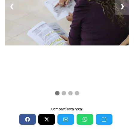
❮
❯
Compartí esta nota: