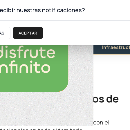
ecibir nuestras notificaciones?
AS
ACEPTAR
Educación
Salud
Infraestruc
nformó sobre créditos de
nanciamiento a distintos sectores con el