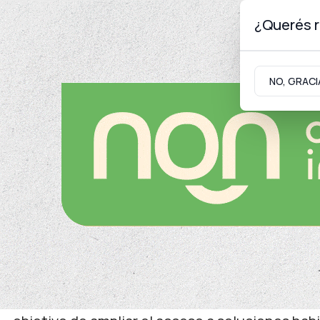
¿Querés r
Lunes 10
de
Agosto
de 2026
NO, GRACI
Neuquinidad
Gabinete
Turismo
Infraestructura
Asesoramiento
Personal legislativo se i
Neuquén Habita
De esta manera, se acercan herramientas de fi