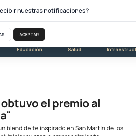
ecibir nuestras notificaciones?
AS
ACEPTAR
Educación
Salud
Infraestruc
btuvo el premio al
na"
un blend de té inspirado en San Martín de los