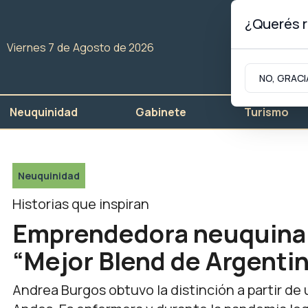
¿Querés r
Viernes 7
de
Agosto
de 2026
NO, GRACI
Neuquinidad
Gabinete
Turismo
Neuquinidad
Historias que inspiran
Emprendedora neuquina o
“Mejor Blend de Argenti
Andrea Burgos obtuvo la distinción a partir de 