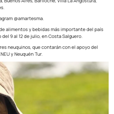
, Buenos Aires, Bariloche, Villa La Angostura,
es.
nstagram @amartesma.
a de alimentos y bebidas más importante del país
 del 9 al 12 de julio, en Costa Salguero.
res neuquinos, que contarán con el apoyo del
ENEU y Neuquén Tur.