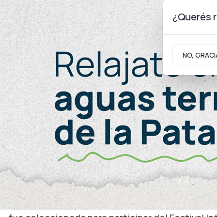
¿Querés r
Sábado 8
de
Agosto
de 2026
NO, GRACI
Neuquinidad
Gabinete
Turismo
Gabinete
RTN
El documental El Faro se 
de Portugal
La producción audiovisual basada en el parque 