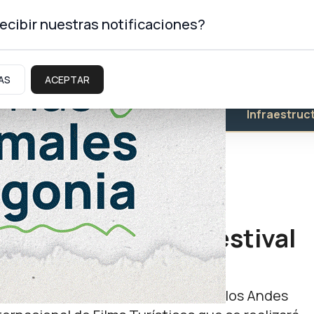
ecibir nuestras notificaciones?
AS
ACEPTAR
Educación
Salud
Infraestruc
presentará en un festival
escultórico Vía Christi de Junín de los Andes