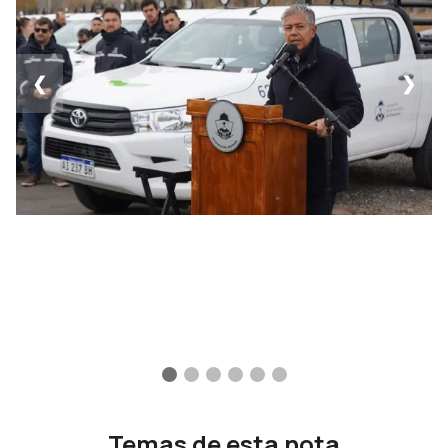
❮
❯
Temas de esta nota