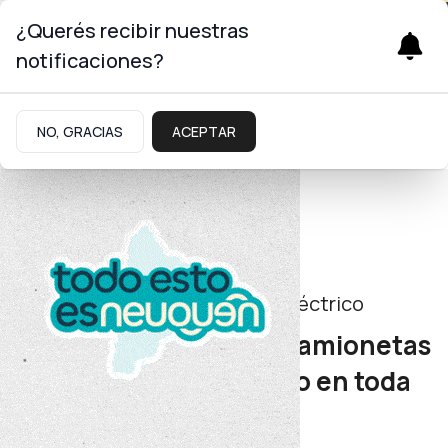
¿Querés recibir nuestras
notificaciones?
NO, GRACIAS
ACEPTAR
Energía
Fortalecimiento del sistema eléctrico
El EPEN incorporó 60 camionetas
para mejorar el servicio en toda
la provincia