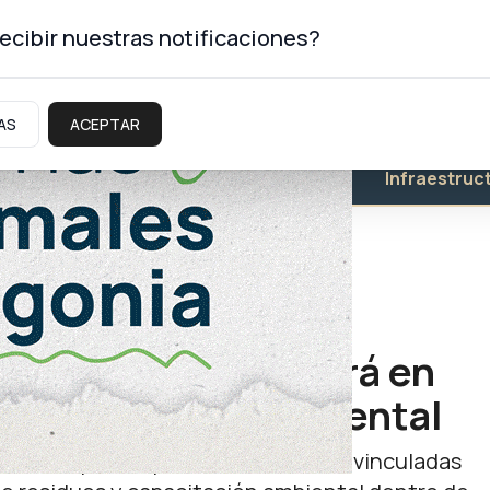
ecibir nuestras notificaciones?
AS
ACEPTAR
Educación
Salud
Infraestruc
 Ministerial avanzará en
d y eficiencia ambiental
mpromiso para implementar medidas vinculadas