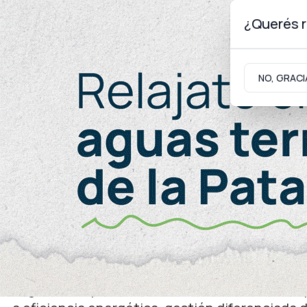
¿Querés r
Sábado 8
de
Agosto
de 2026
NO, GRACI
Neuquinidad
Gabinete
Turismo
Generales
Edificios públicos sostenibles
El Centro Administrativo
acciones de sostenibilida
Organismos provinciales firmaron un acta co