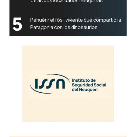
otras dos localidades neuquinas
5
Pehuén: el fósil viviente que compartió la
Patagonia con los dinosaurios