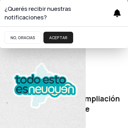
¿Querés recibir nuestras
notificaciones?
NO, GRACIAS
ACEPTAR
Energía
Inversión en obras
Figueroa inauguró la ampliación
del sistema eléctrico de
Senillosa