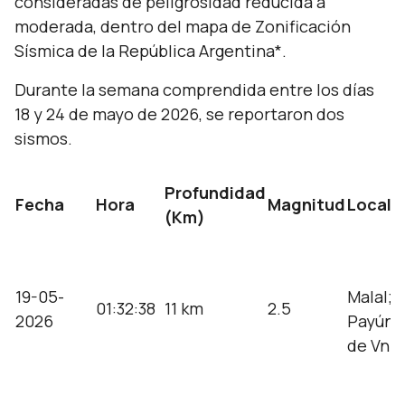
consideradas de peligrosidad reducida a
moderada, dentro del mapa de Zonificación
Sísmica de la República Argentina*.
Durante la semana comprendida entre los días
18 y 24 de mayo de 2026, se reportaron dos
sismos.
Profundidad
Fecha
Hora
Magnitud
Locali
(Km)
75 km
19-05-
Malal; 1
01:32:38
11 km
2.5
2026
Payún M
de Vn 
90 km