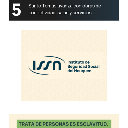
5
Santo Tomás avanza con obras de
conectividad, salud y servicios