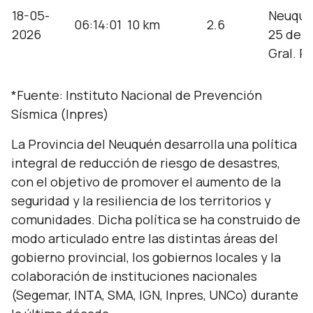
18-05-
Neuquén
06:14:01
10 km
2.6
2026
25 de M
Gral. R
*Fuente:
Instituto Nacional de Prevención
Sísmica (Inpres)
La Provincia del Neuquén desarrolla una política
integral de reducción de riesgo de desastres,
con el objetivo de promover el aumento de la
seguridad y la resiliencia de los territorios y
comunidades. Dicha política se ha construido de
modo articulado entre las distintas áreas del
gobierno provincial, los gobiernos locales y la
colaboración de instituciones nacionales
(Segemar, INTA, SMA, IGN, Inpres, UNCo) durante