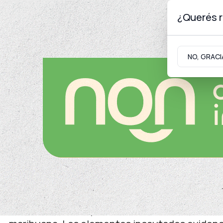
¿Querés r
Jueves 6
de
Agosto
de 2026
NO, GRACI
Neuquinidad
Gabinete
Turismo
Seguridad
Allanamientos
Nueve personas fueron i
operativo contra el narco
La Policía de Neuquén realizó ocho allanamie