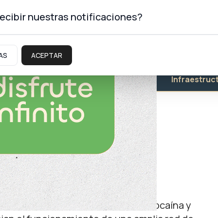
ecibir nuestras notificaciones?
AS
ACEPTAR
Educación
Salud
Infraestruc
mputadas tras un
tráfico en Zapala
ntos donde secuestraron dosis de cocaína y