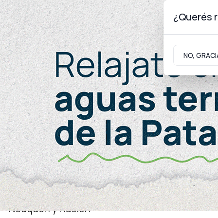
¿Querés r
Viernes 7
de
Agosto
de 2026
NO, GRACI
Neuquinidad
Gabinete
Turismo
Salud
Neuquén y Nación