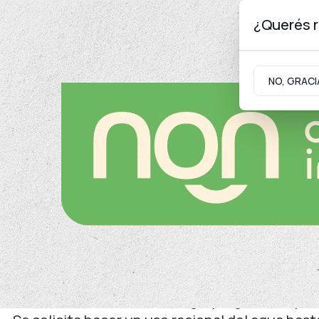
¿Querés r
Sábado 8
de
Agosto
de 2026
NO, GRACI
Neuquinidad
Gabinete
Turismo
Generales
EPAS
Servicio de agua potable 
Neuquén
Se debe a un corte de energía programado por