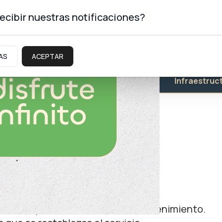
ecibir nuestras notificaciones?
AS
ACEPTAR
Educación
Salud
Infraestruc
afectado en el Alto
 el EPEN para hacer tareas de mantenimiento.