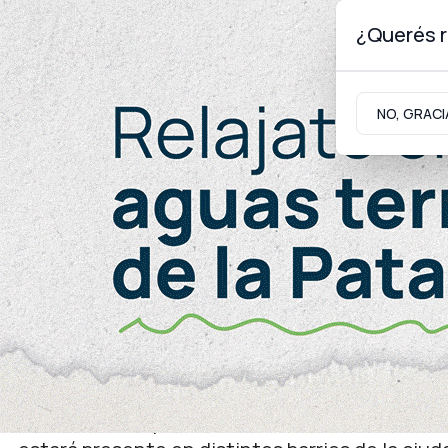
¿Querés r
Viernes 7
de
Agosto
de 2026
NO, GRACI
Neuquinidad
Gabinete
Turismo
Gobierno
Facilitan trámites
Registro Civil Móvil: cr
quincena de septiembre
Este servicio, que facilita a los vecinos la real