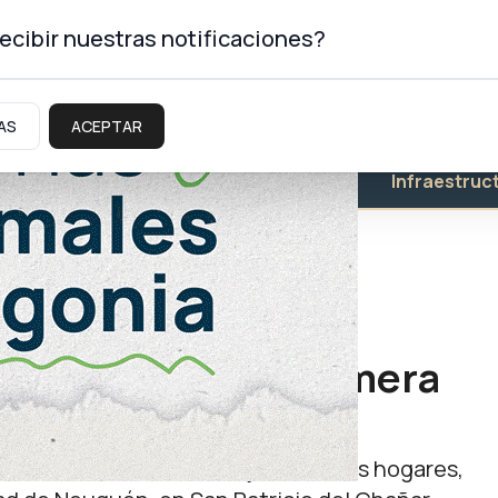
ecibir nuestras notificaciones?
AS
ACEPTAR
Educación
Salud
Infraestruc
onograma para la primera
ización de trámites sin alejarse de sus hogares,