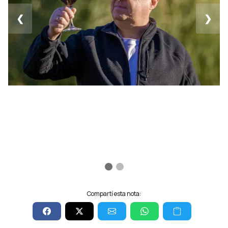
❮
❯
Compartí esta nota: