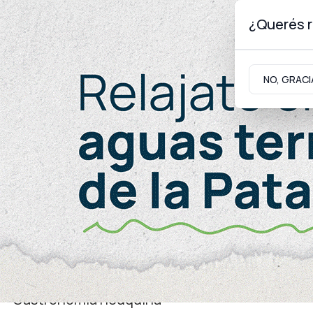
¿Querés r
Sábado 8
de
Agosto
de 2026
NO, GRACI
Neuquinidad
Gabinete
Turismo
Turismo
Gastronomía neuquina