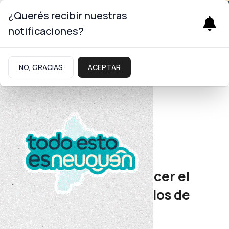
¿Querés recibir nuestras
notificaciones?
NO, GRACIAS
ACEPTAR
Energía
Ola polar
Trabajan para restablecer el
servicio de gas a usuarios de
Rincón de los Sauces