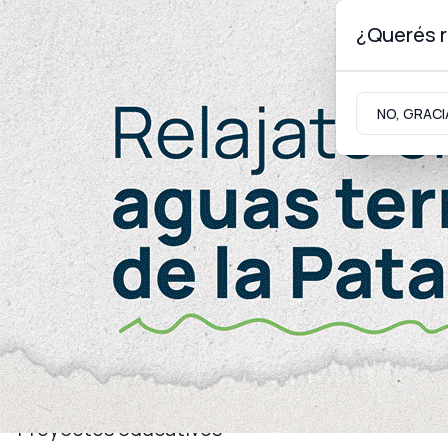
¿Querés r
Sábado 8
de
Agosto
de 2026
NO, GRACI
Neuquinidad
Gabinete
Turismo
Educación
Proyectos educativos