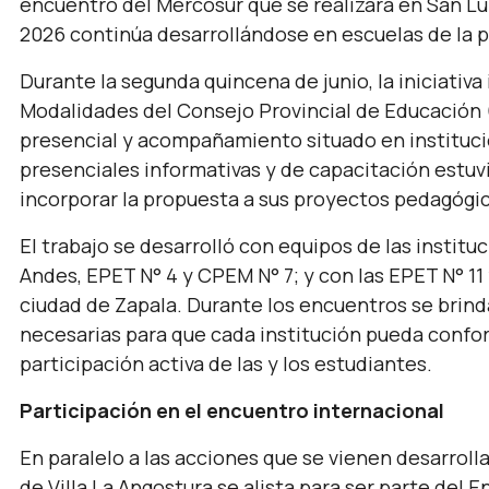
encuentro del Mercosur que se realizará en San L
2026 continúa desarrollándose en escuelas de la p
Durante la segunda quincena de junio, la iniciativ
Modalidades del Consejo Provincial de Educación 
presencial y acompañamiento situado en institucio
presenciales informativas y de capacitación estu
incorporar la propuesta a sus proyectos pedagógi
El trabajo se desarrolló con equipos de las instit
Andes, EPET N° 4 y CPEM N° 7; y con las EPET N° 11 y
ciudad de Zapala. Durante los encuentros se brin
necesarias para que cada institución pueda confor
participación activa de las y los estudiantes.
Participación en el encuentro internacional
En paralelo a las acciones que se vienen desarroll
de Villa La Angostura se alista para ser parte del 