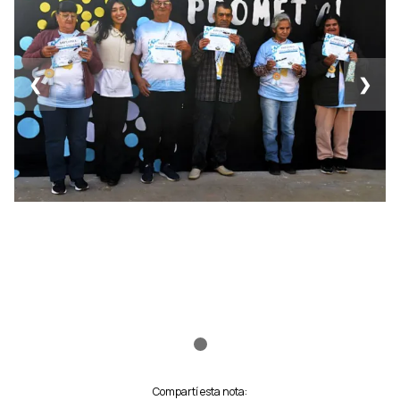
❮
❯
Compartí esta nota: