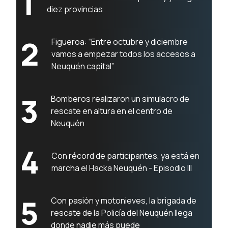
1
diez provincias
2
Figueroa: “Entre octubre y diciembre
vamos a empezar todos los accesos a
Neuquén capital”
3
Bomberos realizaron un simulacro de
rescate en altura en el centro de
Neuquén
4
Con récord de participantes, ya está en
marcha el Hacka Neuquén - Episodio III
5
Con pasión y motonieves, la brigada de
rescate de la Policía del Neuquén llega
donde nadie más puede