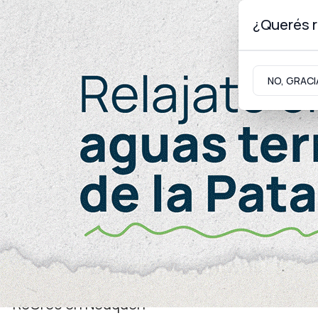
¿Querés r
Viernes 7
de
Agosto
de 2026
NO, GRACI
Neuquinidad
Gabinete
Turismo
Educación
ReCreo en Neuquén