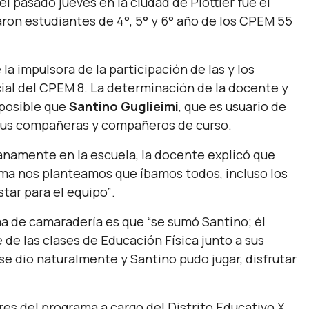
l pasado jueves en la ciudad de Plottier fue el
paron estudiantes de 4°, 5° y 6° año de los CPEM 55
e la impulsora de la participación de las y los
cial del CPEM 8. La determinación de la docente y
posible que
Santino Guglieimi
, que es usuario de
 a sus compañeras y compañeros de curso.
ianamente en la escuela, la docente explicó que
ma nos planteamos que íbamos todos, incluso los
star para el equipo”
.
lima de camaradería es que
“se sumó Santino; él
de las clases de Educación Física junto a sus
d se dio naturalmente y Santino pudo jugar, disfrutar
es del programa a cargo del Distrito Educativo X,