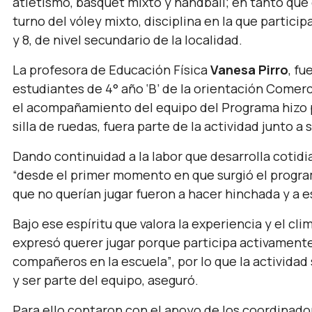
atletismo, básquet mixto y handball; en tanto que e
turno del vóley mixto, disciplina en la que partici
y 8, de nivel secundario de la localidad.
La profesora de Educación Física
Vanesa Pirro
, fu
estudiantes de 4° año ‘B’ de la orientación Comer
el acompañamiento del equipo del Programa hizo 
silla de ruedas, fuera parte de la actividad junto
Dando continuidad a la labor que desarrolla cotid
“desde el primer momento en que surgió el progra
que no querían jugar fueron a hacer hinchada y a e
Bajo ese espíritu que valora la experiencia y el c
expresó querer jugar porque participa activamente 
compañeros en la escuela”
, por lo que la activida
y ser parte del equipo, aseguró.
Para ello contaron con el apoyo de los coordinador