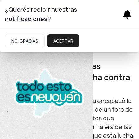
¿Querés recibir nuestras
notificaciones?
Seguridad
NO, GRACIAS
ACEPTAR
Foro de análisis y reflexión
Neuquén analiza nuevas
herramientas en la lucha contra
el delito
El gobernador Rolando Figueroa encabezó la
apertura de la segunda edición de un foro de
análisis y reflexión sobre los retos que
plantea el crimen organizado en la era de las
nuevas tecnologías. Remarcó que esta lucha