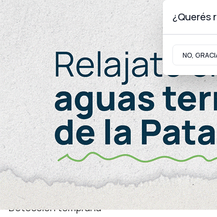
¿Querés r
Sábado 8
de
Agosto
de 2026
NO, GRACI
Neuquinidad
Gabinete
Turismo
Salud
Detección temprana