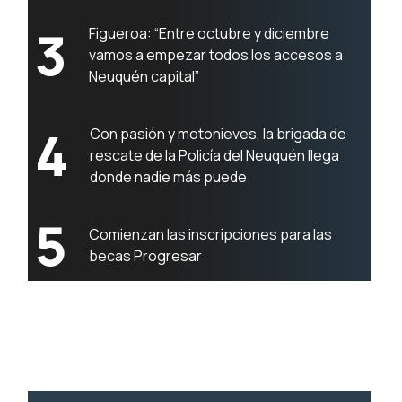
3
Figueroa: “Entre octubre y diciembre
vamos a empezar todos los accesos a
Neuquén capital”
4
Con pasión y motonieves, la brigada de
rescate de la Policía del Neuquén llega
donde nadie más puede
5
Comienzan las inscripciones para las
becas Progresar