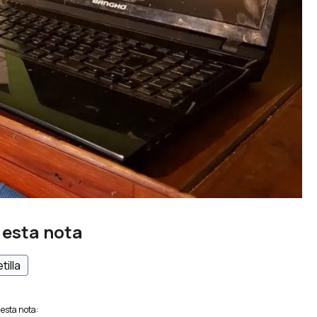
 esta nota
tilla
esta nota: