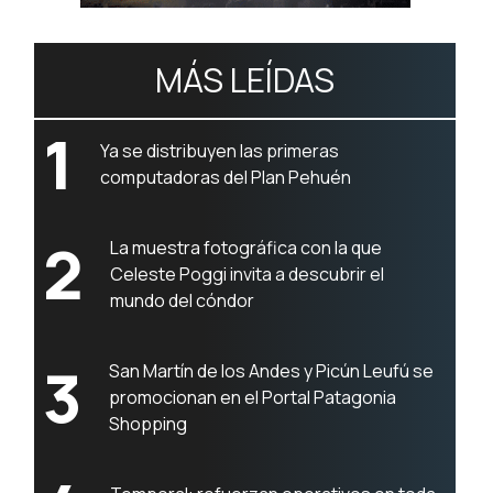
MÁS LEÍDAS
1
Ya se distribuyen las primeras
computadoras del Plan Pehuén
2
La muestra fotográfica con la que
Celeste Poggi invita a descubrir el
mundo del cóndor
3
San Martín de los Andes y Picún Leufú se
promocionan en el Portal Patagonia
Shopping