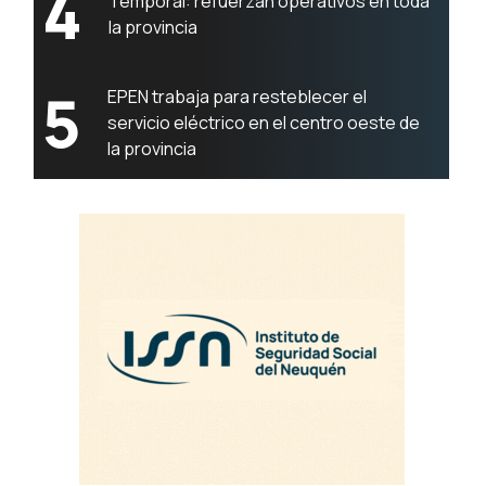
4
Temporal: refuerzan operativos en toda
la provincia
5
EPEN trabaja para resteblecer el
servicio eléctrico en el centro oeste de
la provincia