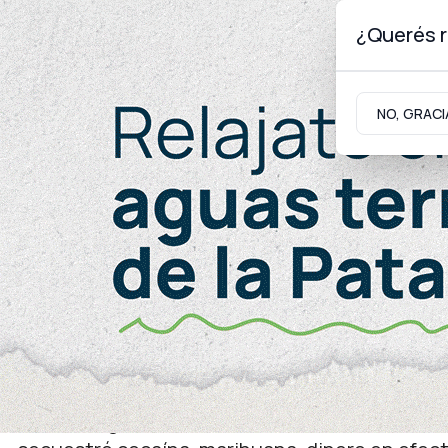
¿Querés r
Jueves 6
de
Agosto
de 2026
NO, GRACI
Neuquinidad
Gabinete
Turismo
Seguridad
Golpe al microtráfico
Desbarataron bocas de e
Cutral Co
La investigación comenzó tras denuncias anón