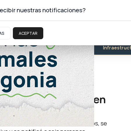
ecibir nuestras notificaciones?
AS
ACEPTAR
Educación
Salud
Infraestruc
xpendio de drogas en
imas. Durante cuatro allanamientos, se