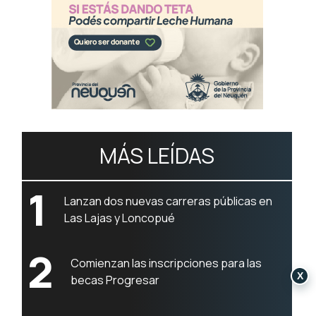
MÁS LEÍDAS
1
Lanzan dos nuevas carreras públicas en
Las Lajas y Loncopué
2
Comienzan las inscripciones para las
X
becas Progresar