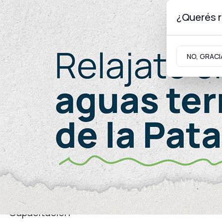
¿Querés r
Sábado 8
de
Agosto
de 2026
NO, GRACI
Neuquinidad
Gabinete
Turismo
Salud
Capacitación