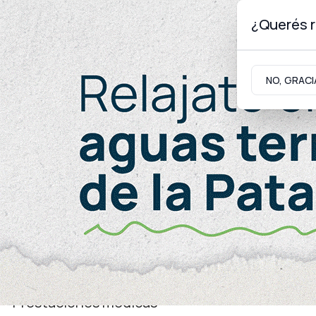
¿Querés r
Jueves 6
de
Agosto
de 2026
NO, GRACI
Neuquinidad
Gabinete
Turismo
Salud
Prestaciones médicas