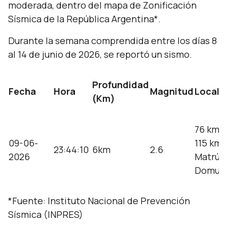
moderada, dentro del mapa de Zonificación
Sísmica de la República Argentina*.
Durante la semana comprendida entre los días 8
al 14 de junio de 2026, se reportó un sismo.
Profundidad
Fecha
Hora
Magnitud
Locali
(Km)
76 km a
09-06-
115 km 
23:44:10
6km
2.6
2026
Matrú; 
Domuy
*Fuente:
Instituto Nacional de Prevención
Sísmica (INPRES)