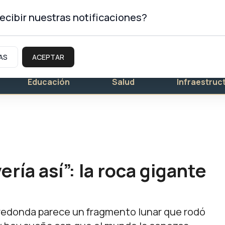
ecibir nuestras notificaciones?
AS
ACEPTAR
Educación
Salud
Infraestruc
ería así”: la roca gigante
ra redonda parece un fragmento lunar que rodó