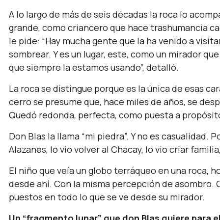
A lo largo de más de seis décadas la roca lo acomp
grande, como criancero que hace trashumancia ca
le pide: “Hay mucha gente que la ha venido a visita
sombrear. Y es un lugar, este, como un mirador que
que siempre la estamos usando”, detalló.
La roca se distingue porque es la única de esas ca
cerro se presume que, hace miles de años, se despr
Quedó redonda, perfecta, como puesta a propósit
Don Blas la llama “mi piedra”. Y no es casualidad. P
Alazanes, lo vio volver al Chacay, lo vio criar familia,
El niño que veía un globo terráqueo en una roca, 
desde ahí. Con la misma percepción de asombro. Con
puestos en todo lo que se ve desde su mirador.
Un “fragmento lunar” que don Blas quiere para e