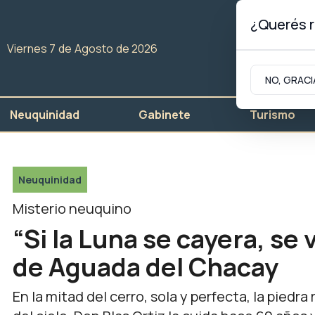
¿Querés r
Viernes 7
de
Agosto
de 2026
NO, GRACI
Neuquinidad
Gabinete
Turismo
Neuquinidad
Misterio neuquino
“Si la Luna se cayera, se v
de Aguada del Chacay
En la mitad del cerro, sola y perfecta, la pied