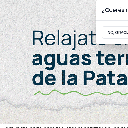
¿Querés r
Jueves 6
de
Agosto
de 2026
NO, GRACI
Neuquinidad
Gabinete
Turismo
Seguridad
Día del guardafauna
“Una trucha vale más en el
reconocimiento de Figue
El gobernador destacó la labor de los guarda