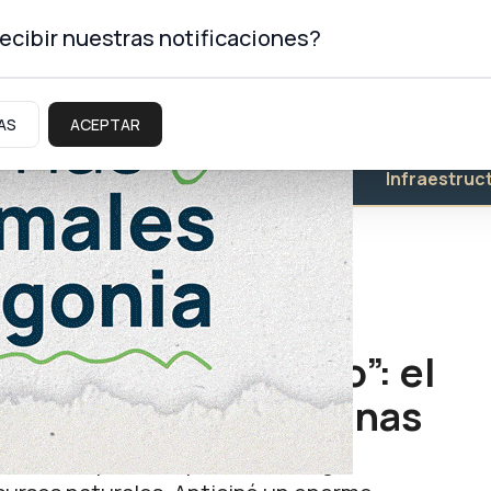
ecibir nuestras notificaciones?
AS
ACEPTAR
Educación
Salud
Infraestruc
 río que en el plato”: el
roa a los guardafaunas
faunas neuquinos a quienes entregó