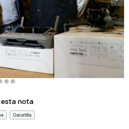
 esta nota
oa
Gacetilla