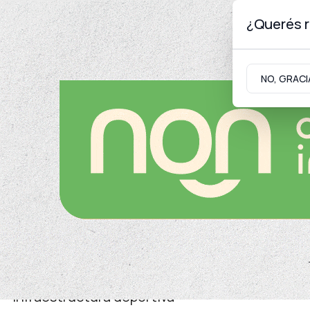
¿Querés r
Miércoles 5
de
Agosto
de 2026
NO, GRACI
Neuquinidad
Gabinete
Turismo
Juventud
Infraestructura deportiva